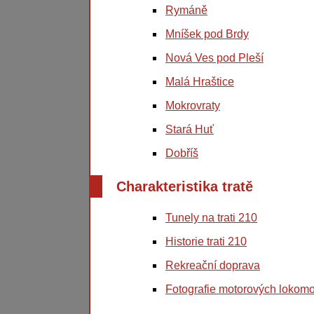
Rymáně
Mníšek pod Brdy
Nová Ves pod Pleší
Malá Hraštice
Mokrovraty
Stará Huť
Dobříš
Charakteristika tratě
Tunely na trati 210
Historie trati 210
Rekreační doprava
Fotografie motorových lokomo