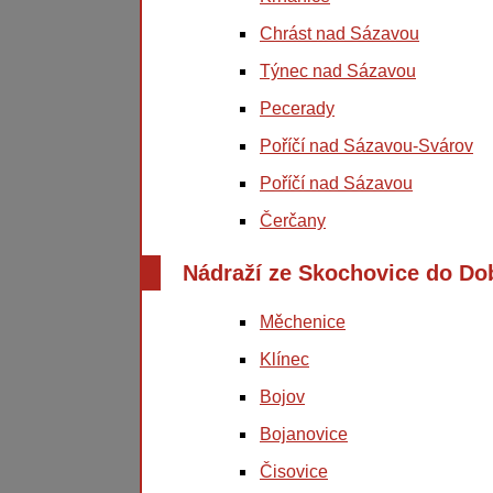
Chrást nad Sázavou
Týnec nad Sázavou
Pecerady
Poříčí nad Sázavou-Svárov
Poříčí nad Sázavou
Čerčany
Nádraží ze Skochovice do Do
Měchenice
Klínec
Bojov
Bojanovice
Čisovice