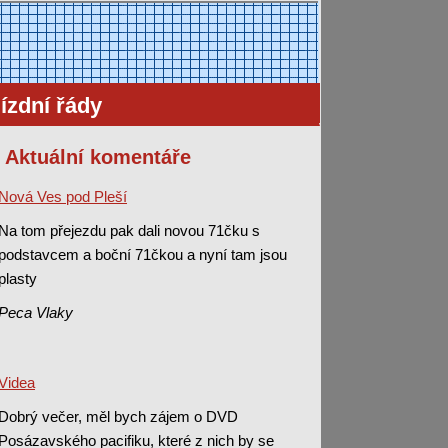
ízdní řády
Aktuální komentáře
Nová Ves pod Pleší
Na tom přejezdu pak dali novou 71čku s
podstavcem a boční 71čkou a nyní tam jsou
plasty
Peca Vlaky
Videa
Dobrý večer, měl bych zájem o DVD
Posázavského pacifiku, které z nich by se