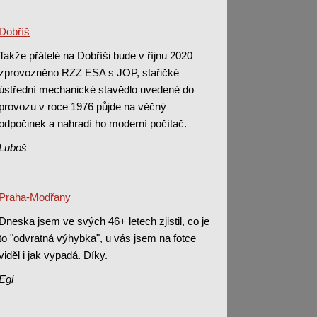
Dobříš
Takže přátelé na Dobříši bude v říjnu 2020
zprovozněno RZZ ESA s JOP, stařičké
ústřední mechanické stavědlo uvedené do
provozu v roce 1976 půjde na věčný
odpočinek a nahradí ho moderní počítač.
Luboš
Praha-Modřany
Dneska jsem ve svých 46+ letech zjistil, co je
to "odvratná výhybka", u vás jsem na fotce
viděl i jak vypadá. Díky.
Egi