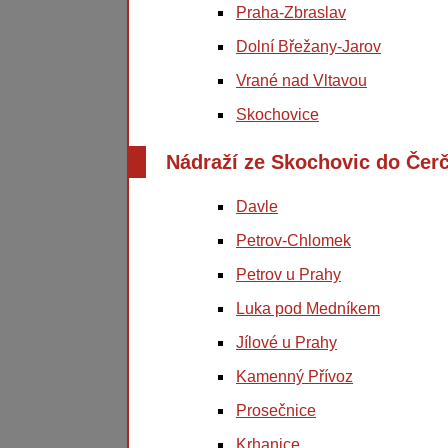
Praha-Zbraslav
Dolní Břežany-Jarov
Vrané nad Vltavou
Skochovice
Nádraží ze Skochovic do Čer
Davle
Petrov-Chlomek
Petrov u Prahy
Luka pod Medníkem
Jílové u Prahy
Kamenný Přívoz
Prosečnice
Krhanice