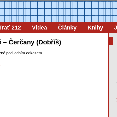
Trať 212
Videa
Články
Knihy
J
é – Čerčany (Dobříš)
čené pod jedním odkazem.
c