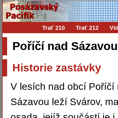
Trať 210
Trať 212
Vi
Poříčí nad Sázavo
Historie zastávky
V lesích nad obcí Poříčí
Sázavou leží Svárov, ma
osada, jejíž součástí je 