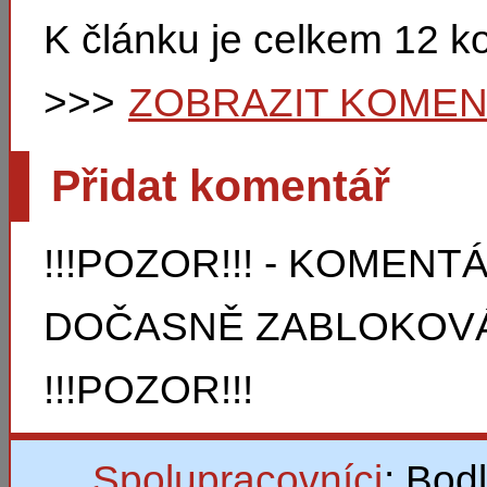
K článku je celkem 12 
>>>
ZOBRAZIT KOME
Přidat komentář
!!!POZOR!!! - KOMEN
DOČASNĚ ZABLOKOVÁ
!!!POZOR!!!
Spolupracovníci
: Bod