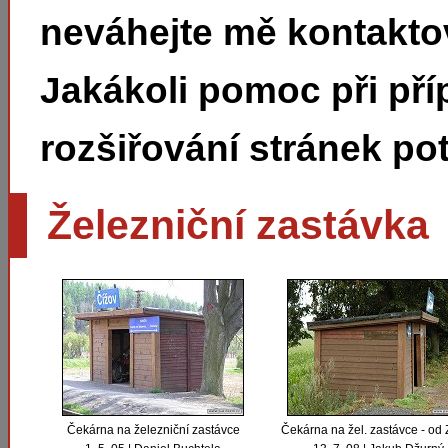
neváhejte mě kontakto
Jakákoli pomoc při pří
rozšiřování stránek pot
Železniční zastávka
Čekárna na železniční zastávce
Čekárna na žel. zastávce - od 