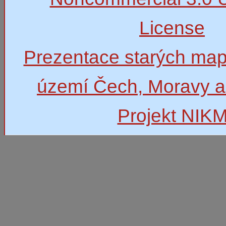
License
Prezentace starých map
území Čech, Moravy a
Projekt NIK