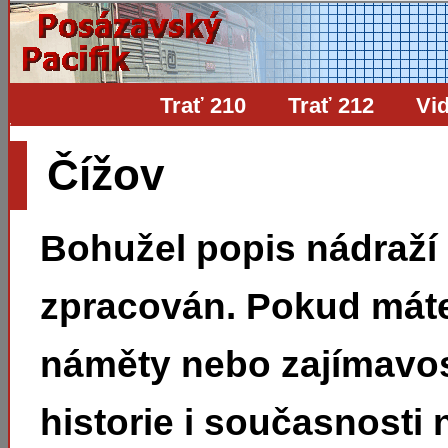
Trať 210
Trať 212
Vi
Čížov
Bohužel popis nádraží
zpracován. Pokud mát
náměty nebo zajímavos
historie i současnosti 