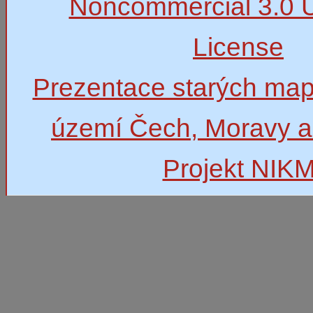
Noncommercial 3.0 
License
Prezentace starých map
území Čech, Moravy a
Projekt NIK