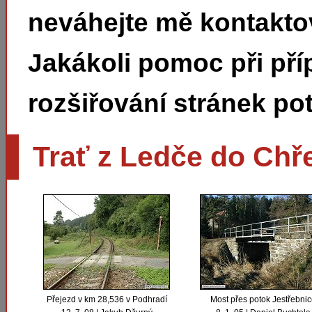
neváhejte mě kontakto
Jakákoli pomoc při pří
rozšiřování stránek pot
Trať z Ledče do Chř
Přejezd v km 28,536 v Podhradí
Most přes potok Jestřebni