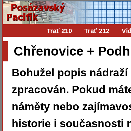
Trať 210
Trať 212
Vi
Chřenovice + Podh
Bohužel popis nádraží
zpracován. Pokud mát
náměty nebo zajímavos
historie i současnosti 