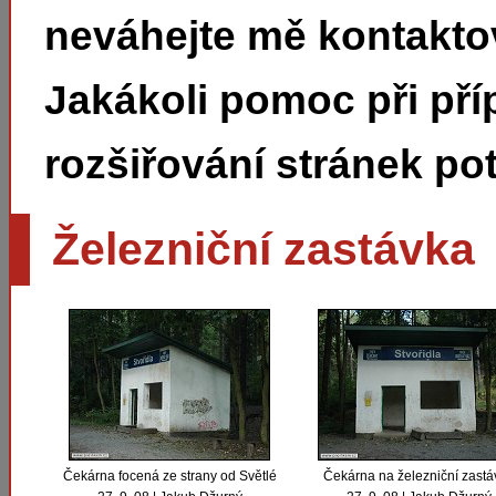
neváhejte mě kontakto
Jakákoli pomoc při pří
rozšiřování stránek pot
Železniční zastávka
Čekárna focená ze strany od Světlé
Čekárna na železniční zastá