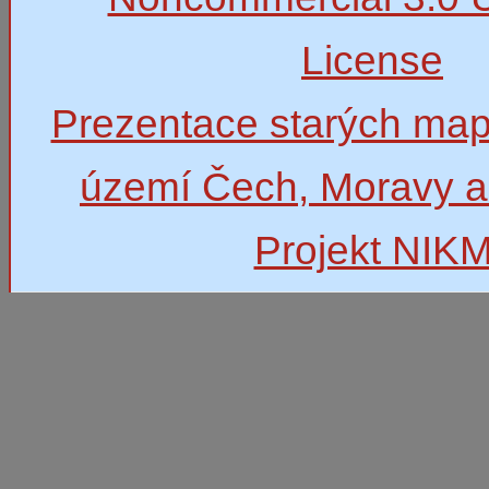
License
Prezentace starých map
území Čech, Moravy a
Projekt NIK