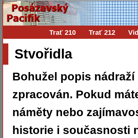
Trať 210
Trať 212
Vi
Stvořidla
Bohužel popis nádraží
zpracován. Pokud mát
náměty nebo zajímavos
historie i současnosti 