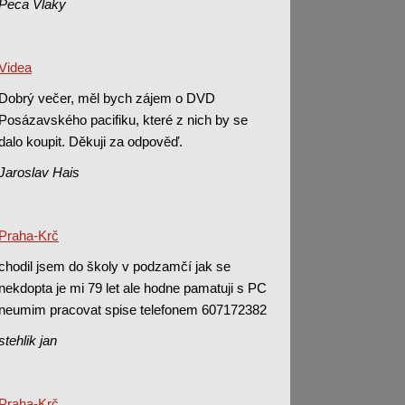
Peca Vlaky
Videa
Dobrý večer, měl bych zájem o DVD
Posázavského pacifiku, které z nich by se
dalo koupit. Děkuji za odpověď.
Jaroslav Hais
Praha-Krč
chodil jsem do školy v podzamčí jak se
nekdopta je mi 79 let ale hodne pamatuji s PC
neumim pracovat spise telefonem 607172382
stehlik jan
Praha-Krč