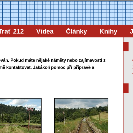
Trať 212
Videa
Články
Knihy
J
ován. Pokud máte nějaké náměty nebo zajímavosti z
 mě kontaktovat. Jakákoli pomoc při přípravě a