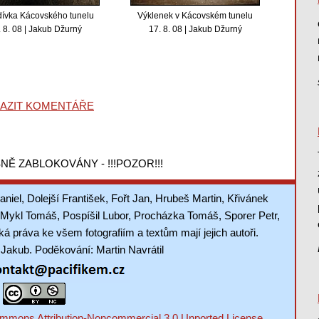
ívka Kácovského tunelu
Výklenek v Kácovském tunelu
 8. 08 | Jakub Džurný
17. 8. 08 | Jakub Džurný
AZIT KOMENTÁŘE
NĚ ZABLOKOVÁNY - !!!POZOR!!!
aniel, Dolejší František, Fořt Jan, Hrubeš Martin, Křivánek
Mykl Tomáš, Pospíšil Lubor, Procházka Tomáš, Sporer Petr,
 práva ke všem fotografiím a textům mají jejich autoři.
akub. Poděkování: Martin Navrátil
mmons Attribution-Noncommercial 3.0 Unported License