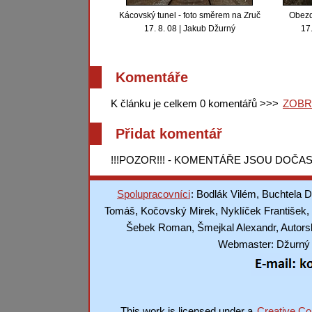
Kácovský tunel - foto směrem na Zruč
Obezd
17. 8. 08 | Jakub Džurný
17.
Komentáře
K článku je celkem 0 komentářů >>>
ZOBR
Přidat komentář
!!!POZOR!!! - KOMENTÁŘE JSOU DOČAS
Spolupracovníci
: Bodlák Vilém, Buchtela D
Tomáš, Kočovský Mirek, Nyklíček František, 
Šebek Roman, Šmejkal Alexandr, Autorská
Webmaster: Džurný J
This work is licensed under a
Creative Co