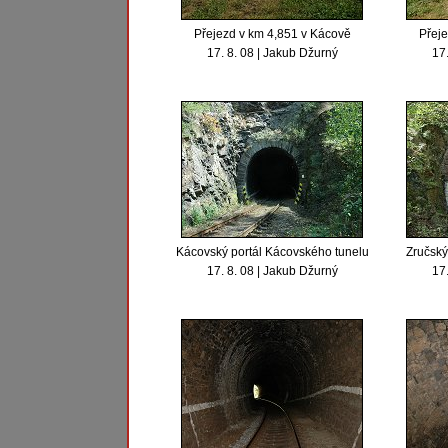
Přejezd v km 4,851 v Kácově
Přeje
17. 8. 08 | Jakub Džurný
17.
Kácovský portál Kácovského tunelu
Zručský
17. 8. 08 | Jakub Džurný
17.