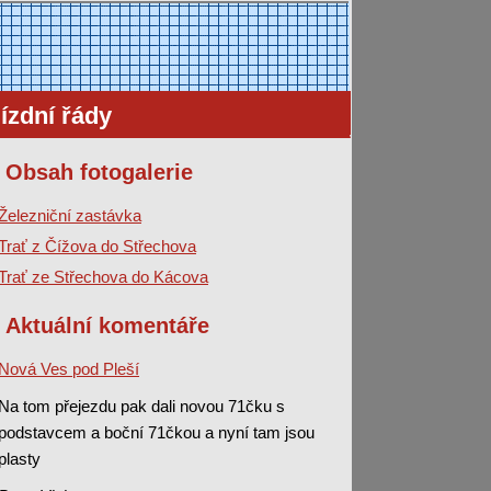
ízdní řády
Obsah fotogalerie
Železniční zastávka
Trať z Čížova do Střechova
Trať ze Střechova do Kácova
Aktuální komentáře
Nová Ves pod Pleší
Na tom přejezdu pak dali novou 71čku s
podstavcem a boční 71čkou a nyní tam jsou
plasty