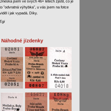
Dneska jsem ve svých 46+ letech zjistil, co je
to "odvratná výhybka", u vás jsem na fotce
viděl i jak vypadá. Díky.
Egi
Náhodné jízdenky