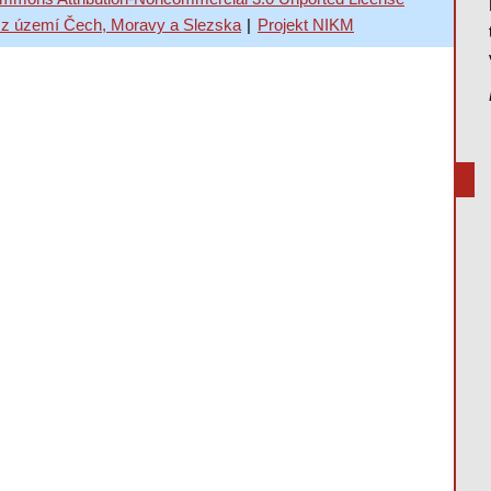
 z území Čech, Moravy a Slezska
|
Projekt NIKM