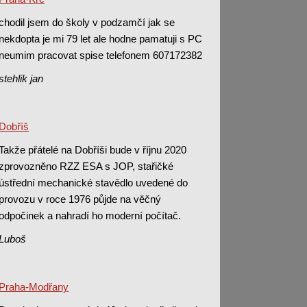
chodil jsem do školy v podzamčí jak se
nekdopta je mi 79 let ale hodne pamatuji s PC
neumim pracovat spise telefonem 607172382
stehlik jan
Dobříš
Takže přátelé na Dobříši bude v říjnu 2020
zprovozněno RZZ ESA s JOP, stařičké
ústřední mechanické stavědlo uvedené do
provozu v roce 1976 půjde na věčný
odpočinek a nahradí ho moderní počítač.
Luboš
Praha-Modřany