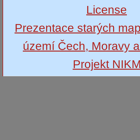
License
Prezentace starých map
území Čech, Moravy a
Projekt NIK