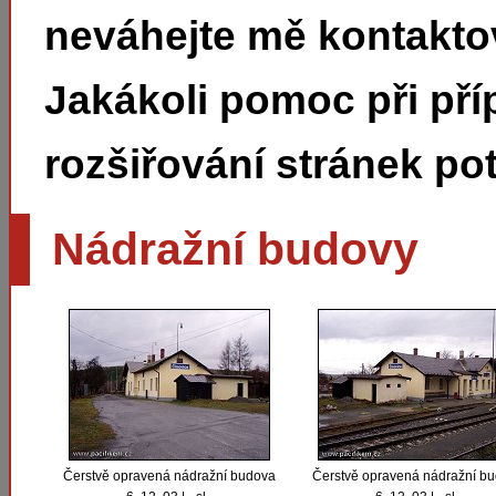
neváhejte mě kontakto
Jakákoli pomoc při pří
rozšiřování stránek pot
Nádražní budovy
Čerstvě opravená nádražní budova
Čerstvě opravená nádražní b