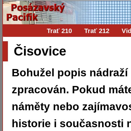
Trať 210
Trať 212
Vi
Čisovice
Bohužel popis nádraží
zpracován. Pokud mát
náměty nebo zajímavos
historie i současnosti 