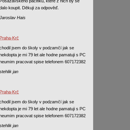
Posázavského pacifiku, které z nich by se
dalo koupit. Děkuji za odpověď.
Jaroslav Hais
Praha-Krč
chodil jsem do školy v podzamčí jak se
nekdopta je mi 79 let ale hodne pamatuji s PC
neumim pracovat spise telefonem 607172382
stehlik jan
Praha-Krč
chodil jsem do školy v podzamčí jak se
nekdopta je mi 79 let ale hodne pamatuji s PC
neumim pracovat spise telefonem 607172382
stehlik jan