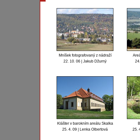
Mníšek fotografovaný z nádraží
Areá
22. 10. 06 | Jakub Džurný
24.
Klášter v barokním areálu Skalka
B
25. 4. 09 | Lenka Olbertová
25. 