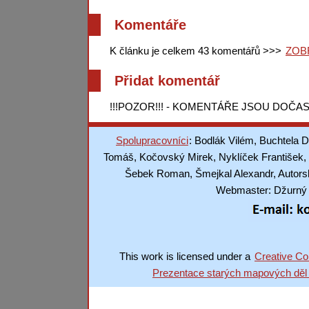
Komentáře
K článku je celkem 43 komentářů >>>
ZOB
Přidat komentář
!!!POZOR!!! - KOMENTÁŘE JSOU DOČAS
Spolupracovníci
: Bodlák Vilém, Buchtela D
Tomáš, Kočovský Mirek, Nyklíček František, 
Šebek Roman, Šmejkal Alexandr, Autorská
Webmaster: Džurný J
This work is licensed under a
Creative Co
Prezentace starých mapových děl