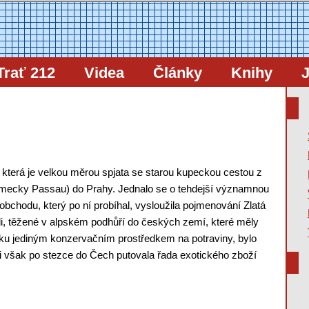
Trať 212
Videa
Články
Knihy
J
 která je velkou měrou spjata se starou kupeckou cestou z
mecky Passau) do Prahy. Jednalo se o tehdejší významnou
obchodu, který po ní probíhal, vysloužila pojmenování Zlatá
li, těžené v alpském podhůří do českých zemí, které měly
věku jediným konzervačním prostředkem na potraviny, bylo
li však po stezce do Čech putovala řada exotického zboží