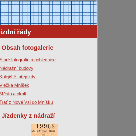
ízdní řády
Obsah fotogalerie
Staré fotografie a pohlednice
Nádražní budovy
Kolejiště, přejezdy
Vlečka Mníšek
Město a okolí
Trať z Nové Vsi do Mníšku
Jízdenky z nádraží