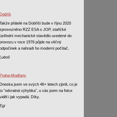
Dobříš
Takže přátelé na Dobříši bude v říjnu 2020
zprovozněno RZZ ESA s JOP, stařičké
ústřední mechanické stavědlo uvedené do
provozu v roce 1976 půjde na věčný
odpočinek a nahradí ho moderní počítač.
Luboš
Praha-Modřany
Dneska jsem ve svých 46+ letech zjistil, co je
to "odvratná výhybka", u vás jsem na fotce
viděl i jak vypadá. Díky.
Egi