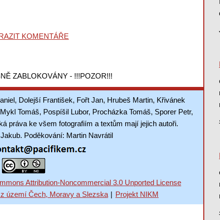
RAZIT KOMENTÁŘE
NĚ ZABLOKOVÁNY - !!!POZOR!!!
aniel, Dolejší František, Fořt Jan, Hrubeš Martin, Křivánek
Mykl Tomáš, Pospíšil Lubor, Procházka Tomáš, Sporer Petr,
 práva ke všem fotografiím a textům mají jejich autoři.
akub. Poděkování: Martin Navrátil
mmons Attribution-Noncommercial 3.0 Unported License
 z území Čech, Moravy a Slezska
|
Projekt NIKM