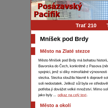
Trať 210
Mníšek pod Brdy
Město na Zlaté stezce
Město Mníšek pod Brdy má bohatou historii,
Bavorska do Čech, konkrétně z Pasova (ně
spojnici, jenž si díky mimořádné výnosnosti 
stezka. Stezka sloužila hlavně k dopravě so
soli nedostatek. Jelikož sůl byla ve středo
potřeba jí dovážet velké množství. Mimo so
jako byly ...
odkaz na celý text
.
Město a okolí