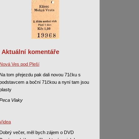
Aktuální komentáře
Nová Ves pod Pleší
Na tom přejezdu pak dali novou 71čku s
podstavcem a boční 71čkou a nyní tam jsou
plasty
Peca Vlaky
Videa
Dobrý večer, měl bych zájem o DVD